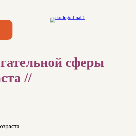
игательной сферы
та //
озраста