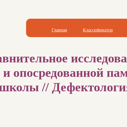
Главная
Классификатор
авнительное исследов
 и опосредованной па
колы // Дефектология.