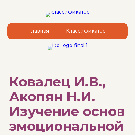
Главная
Классификатор
Sk
Ковалец И.В.,
to
co
Акопян Н.И.
Изучение основ
эмоциональной