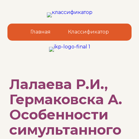
Главная
Классификатор
Sk
Лалаева Р.И.,
to
co
Гермаковска А.
Особенности
симультанного