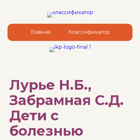
Главная
Классификатор
Sk
Лурье Н.Б.,
to
co
Забрамная С.Д.
Дети с
болезнью