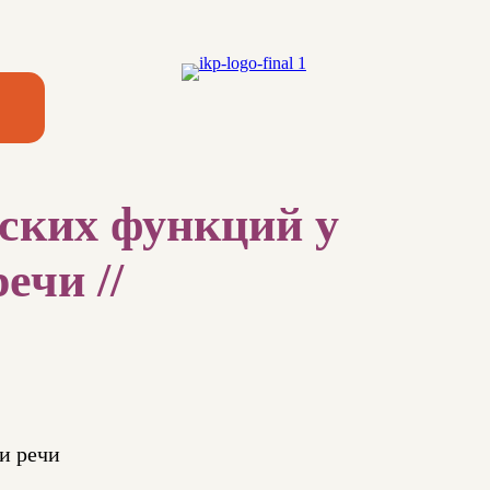
ских функций у
ечи //
и речи