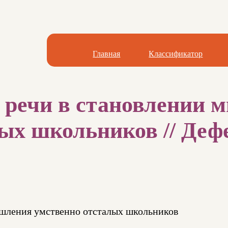
Главная
Классификатор
ь речи в становлении
ых школьников // Дефе
ышления умственно отсталых школьников