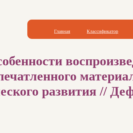
Главная
Классификатор
собенности воспроизв
печатленного материал
ского развития // Деф