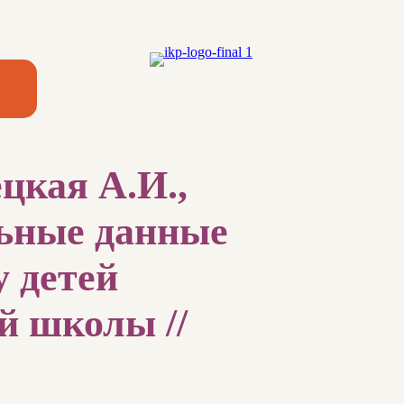
цкая А.И.,
льные данные
 детей
й школы //