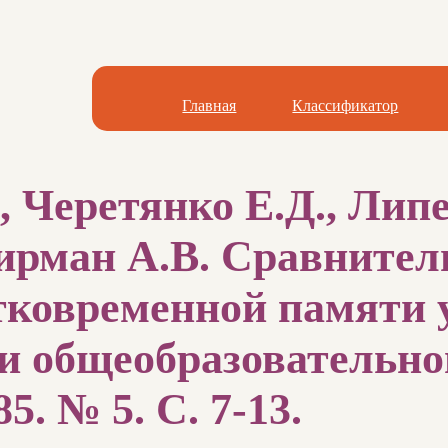
Главная
Классификатор
 Черетянко Е.Д., Липе
Сирман А.В. Сравните
тковременной памяти у
и общеобразовательно
5. № 5. С. 7-13.