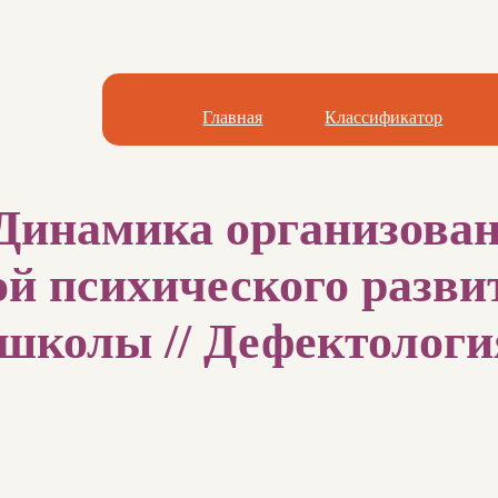
Главная
Классификатор
 Динамика организова
кой психического разв
школы // Дефектология.