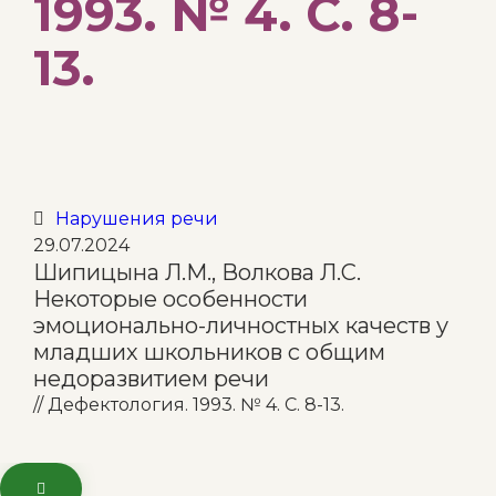
1993. № 4. С. 8-
13.
Category
Нарушения речи

29.07.2024
Шипицына Л.М., Волкова Л.С.
Некоторые особенности
эмоционально-личностных качеств у
младших школьников с общим
недоразвитием речи
// Дефектология. 1993. № 4. С. 8-13.
