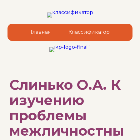
Главная
Классификатор
Sk
Слинько О.А. К
to
co
изучению
проблемы
межличностны