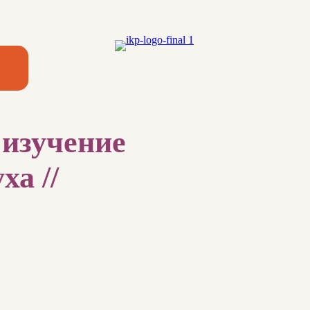
 изучение
а //