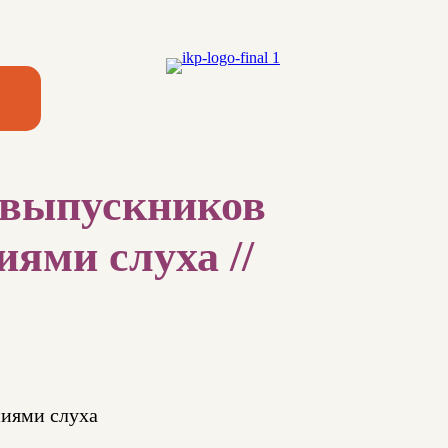
 выпускников
ями слуха //
ниями слуха