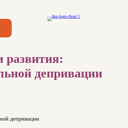
 развития:
льной депривации
ьной депривации