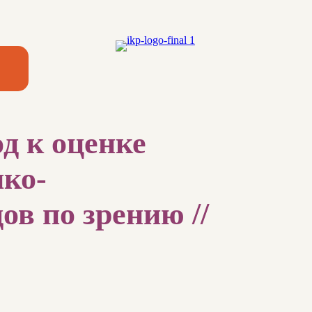
д к оценке
ико-
в по зрению //