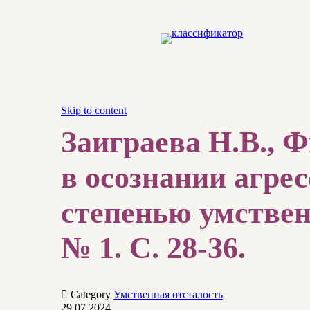
Skip to content
Заиграева Н.В., 
в осознании агрес
степенью умственн
№ 1. С. 28-36.

Category
Умственная отсталость
29.07.2024