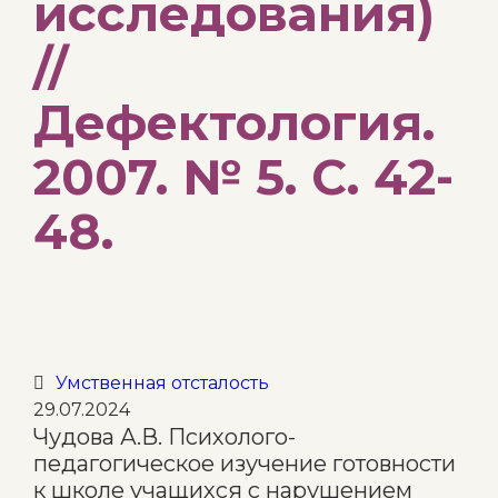
исследования)
//
Дефектология.
2007. № 5. С. 42-
48.
Category
Умственная отсталость

29.07.2024
Чудова А.В. Психолого-
педагогическое изучение готовности
к школе учащихся с нарушением