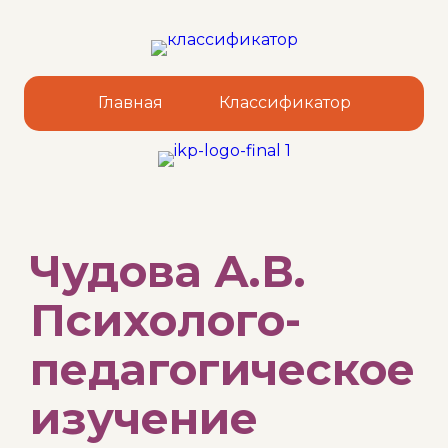
Главная
Классификатор
Sk
Чудова А.В.
to
co
Психолого-
педагогическое
изучение