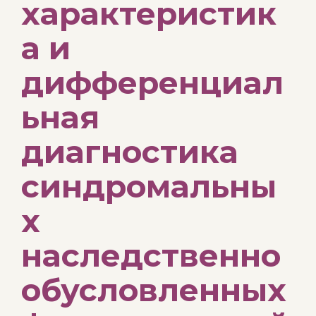
характеристик
а и
дифференциал
ьная
диагностика
синдромальны
х
наследственно
обусловленных