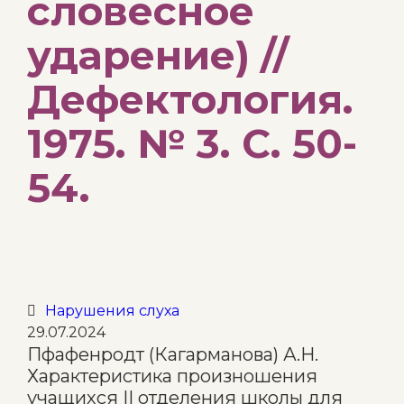
словесное
ударение) //
Дефектология.
1975. № 3. С. 50-
54.
Category
Нарушения слуха

29.07.2024
Пфафенродт (Кагарманова) А.Н.
Характеристика произношения
учащихся II отделения школы для