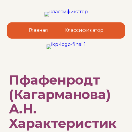
Главная
Классификатор
Sk
Пфафенродт
to
co
(Кагарманова)
А.Н.
Характеристик