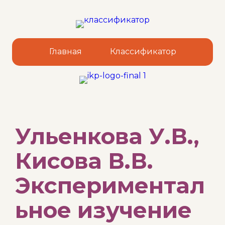
Главная
Классификатор
Sk
Ульенкова У.В.,
to
co
Кисова В.В.
Экспериментал
ьное изучение