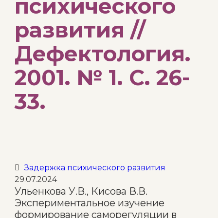
психического
развития //
Дефектология.
2001. № 1. С. 26-
33.
Category
Задержка психического развития

29.07.2024
Ульенкова У.В., Кисова В.В.
Экспериментальное изучение
формирование саморегуляции в