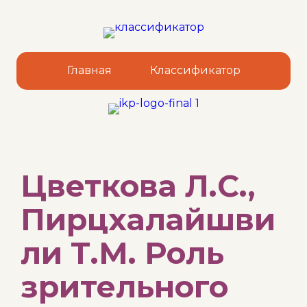
Главная
Классификатор
Sk
Цветкова Л.С.,
to
co
Пирцхалайшви
ли Т.М. Роль
зрительного