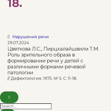
18.
Category
Нарушения речи

29.07.2024
Цветкова Л.С., Пирцхалайшвили Т.М.
Роль зрительного образа в
формировании речи у детей с
различными формами речевой
патологии
// Дефектология. 1975. № 5. С. 11-18.
