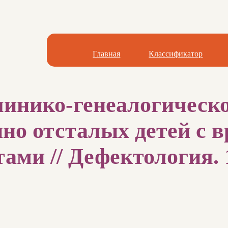
Главная
Классификатор
инико-генеалогическо
но отсталых детей с 
ми // Дефектология. 1