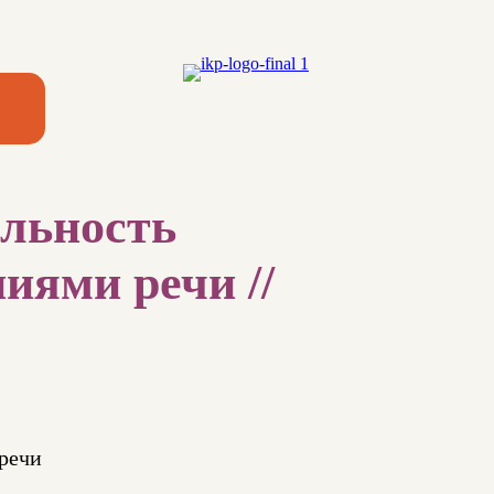
ельность
иями речи //
речи