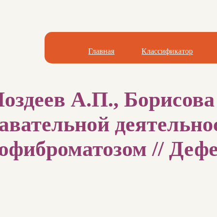
Главная
Классификатор
оздеев А.П., Борисова
авательной деятельнос
фиброматозом // Дефе