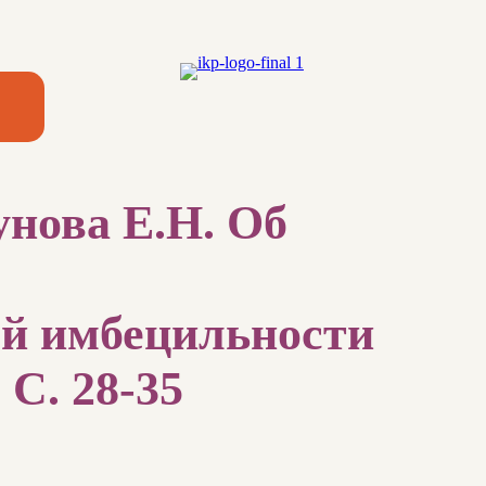
унова Е.Н. Об
ей имбецильности
 С. 28-35