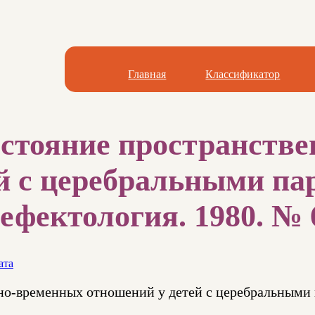
Главная
Классификатор
остояние пространств
ей с церебральными п
ефектология. 1980. № 6
ата
но-временных отношений у детей с церебральными