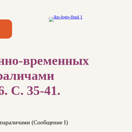
енно-временных
араличами
. С. 35-41.
 параличами (Сообщение I)