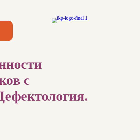
енности
ков с
Дефектология.