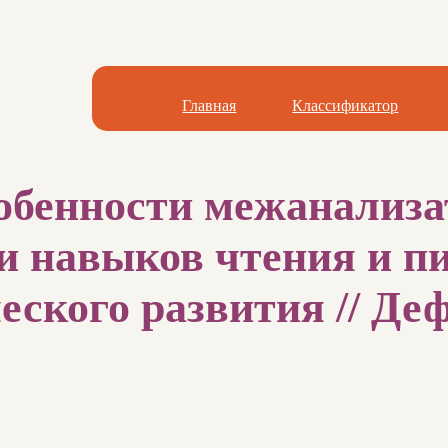
Главная
Классификатор
обенности межанализа
ии навыков чтения и п
ского развития // Деф