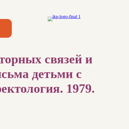
торных связей и
исьма детьми с
ектология. 1979.